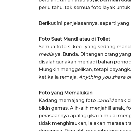
perlu tahu, tak semua foto layak untu
Berikut ini penjelasannya, seperti yang 
Foto Saat Mandi atau di Toilet
Semua foto si kecil yang sedang mandi
media
ya, Bunda. Di tangan orang yang 
disalahgunakan menjadi bahan pornografi
Mungkin menggelikan, tetapi bayangkan 
ketika ia remaja.
Anything you share on
Foto yang Memalukan
Kadang memajang foto
candid
anak d
bikin gemas. Alih-alih menjahili anak, f
perasaannya apalagi jika ia mulai meng
tidak menghiraukan, ia akan merasa tr
depannya. Para ahli menyebutnya seb