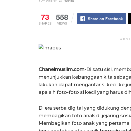
12/12/2015
Berita
in
73
558
Share on Facebook
SHARES
VIEWS
ADV
Chanelmuslim.com-
Di satu sisi, memb
menunjukkan kebanggaan kita sebagai 
lakukan dapat mengantar si kecil ke ju
apa sih foto-foto si kecil yang harus di
Di era serba digital yang didukung de
membagikan foto anak di jejaring sosia
Membagikan foto anak yang pertama ka
berulangtahun atau asyik bermain ada