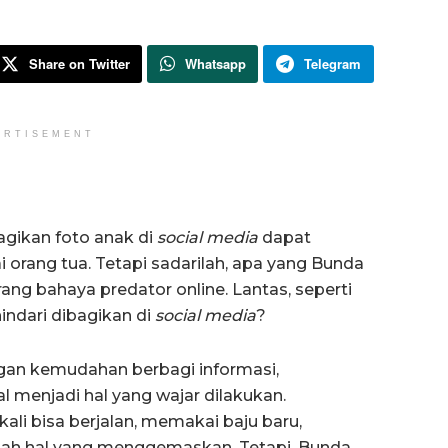
Share on Twitter
Whatsapp
Telegram
ERTISEMENT
agikan foto anak di
social media
dapat
orang tua. Tetapi sadarilah, apa yang Bunda
rang bahaya predator online. Lantas, seperti
hindari dibagikan di
social media
?
ngan kemudahan berbagi informasi,
l menjadi hal yang wajar dilakukan.
li bisa berjalan, memakai baju baru,
lah hal yang menggemaskan. Tetapi, Bunda