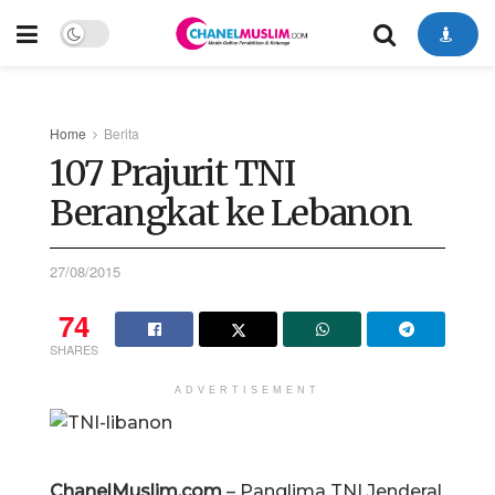
Home
Berita
107 Prajurit TNI
Berangkat ke Lebanon
27/08/2015
74
SHARES
ADVERTISEMENT
ChanelMuslim.com
– Panglima TNI Jenderal