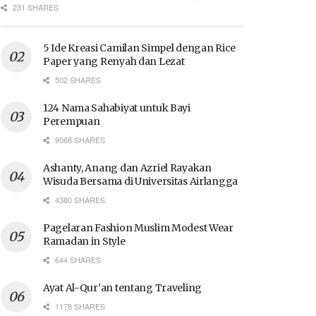
231 SHARES
5 Ide Kreasi Camilan Simpel dengan Rice
Paper yang Renyah dan Lezat
502 SHARES
124 Nama Sahabiyat untuk Bayi
Perempuan
9068 SHARES
Ashanty, Anang dan Azriel Rayakan
Wisuda Bersama di Universitas Airlangga
4380 SHARES
Pagelaran Fashion Muslim Modest Wear
Ramadan in Style
644 SHARES
Ayat Al-Qur’an tentang Traveling
1178 SHARES