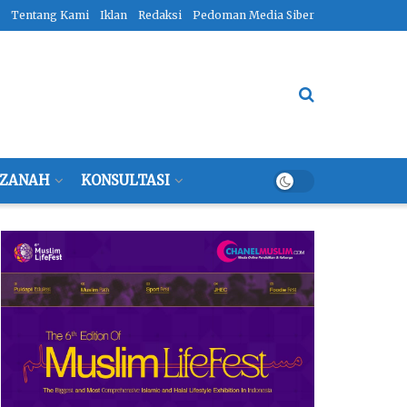
Tentang Kami
Iklan
Redaksi
Pedoman Media Siber
ZANAH
KONSULTASI