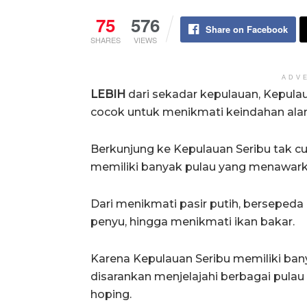
75
576
Share on Facebook
SHARES
VIEWS
ADV
LEBIH
dari sekadar kepulauan, Kepula
cocok untuk menikmati keindahan ala
Berkunjung ke Kepulauan Seribu tak cu
memiliki banyak pulau yang menawark
Dari menikmati pasir putih, bersepeda
penyu, hingga menikmati ikan bakar.
Karena Kepulauan Seribu memiliki ban
disarankan menjelajahi berbagai pulau 
hoping.