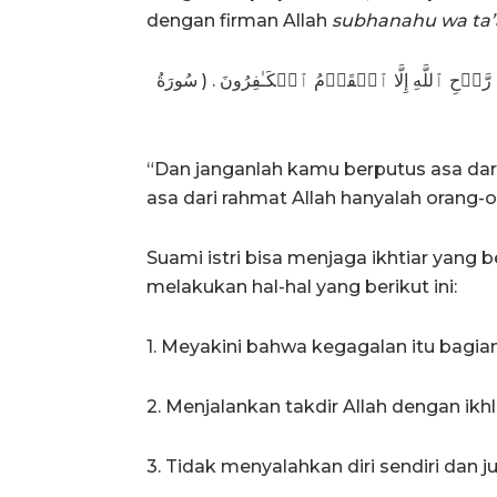
dengan firman Allah
subhanahu wa ta’
َّوۡحِ ٱللَّهِ إِلَّا ٱلۡقَوۡمُ ٱلۡكَـٰفِرُونَ . ( سُورَةُ
“Dan janganlah kamu berputus asa dar
asa dari rahmat Allah hanyalah orang-ora
Suami istri bisa menjaga ikhtiar yang b
melakukan hal-hal yang berikut ini:
1. Meyakini bahwa kegagalan itu bagian 
2. Menjalankan takdir Allah dengan ikh
3. Tidak menyalahkan diri sendiri dan 