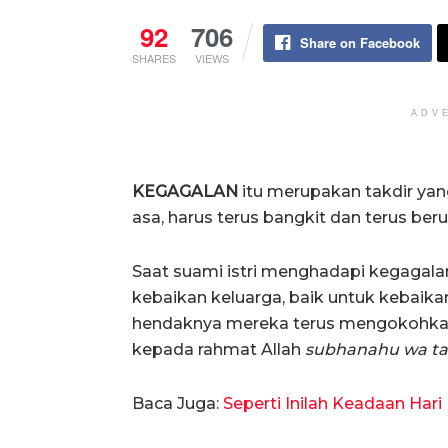
92
706
Share on Facebook
SHARES
VIEWS
ADV
Terus Mencoba Bangkit
KEGAGALAN
itu merupakan takdir yan
asa, harus terus bangkit dan terus beru
Saat suami istri menghadapi kegagala
kebaikan keluarga, baik untuk kebaik
hendaknya mereka terus mengokohkan
kepada rahmat Allah
subhanahu wa ta
Baca Juga:
Seperti Inilah Keadaan Har