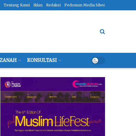
Tentang Kami
Iklan
Redaksi
Pedoman Media Siber
ZANAH
KONSULTASI