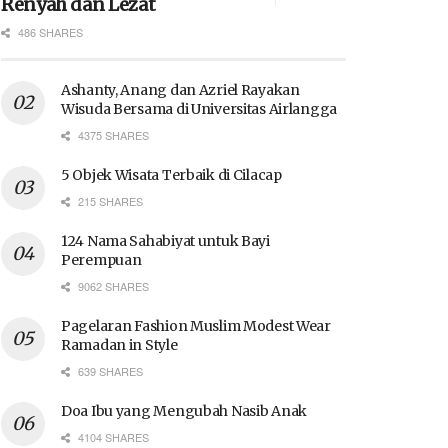
Renyah dan Lezat
486 SHARES
Ashanty, Anang dan Azriel Rayakan
Wisuda Bersama di Universitas Airlangga
4375 SHARES
5 Objek Wisata Terbaik di Cilacap
215 SHARES
124 Nama Sahabiyat untuk Bayi
Perempuan
9062 SHARES
Pagelaran Fashion Muslim Modest Wear
Ramadan in Style
639 SHARES
Doa Ibu yang Mengubah Nasib Anak
4104 SHARES