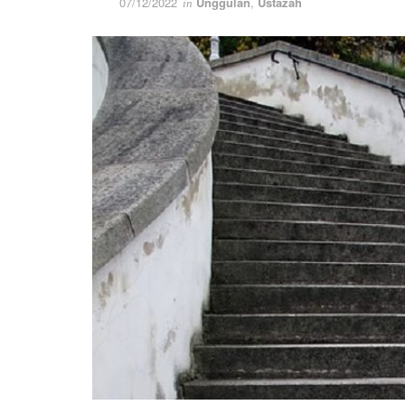
07/12/2022
Unggulan
,
Ustazah
in