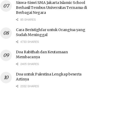
Siswa-Siswi SMA Jakarta Islamic School
Berhasil Tembus Universitas Ternama di
Berbagai Negara
85 SHARES
Cara Beristighfar untuk Orangtua yang
Sudah Meninggal
4733 SHARES
Doa Rabithah dan Keutamaan
Membacanya
2405 SHARES
Doa untuk Palestina Lengkap beserta
Artinya
2332 SHARES