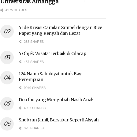
Universitas Airlangga
4275 SHARES
5 Ide Kreasi Camilan Simpel dengan Rice
Paper yang Renyah dan Lezat
283 SHARES
5 Objek Wisata Terbaik di Cilacap
187 SHARES
124 Nama Sahabiyat untuk Bayi
Perempuan
9049 SHARES
Doa Ibu yang Mengubah Nasib Anak
4097 SHARES
Shobrun Jamil, Bersabar Seperti Aisyah
323 SHARES