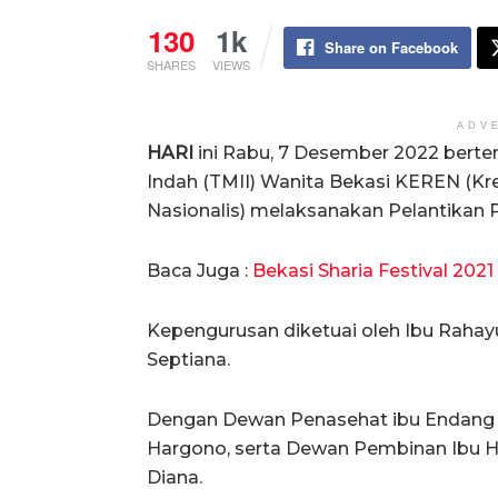
130
1k
Share on Facebook
SHARES
VIEWS
ADV
HARI
ini Rabu, 7 Desember 2022 berte
Indah (TMII) Wanita Bekasi KEREN (Krea
Nasionalis) melaksanakan Pelantikan 
Baca Juga :
Bekasi Sharia Festival 2021 
Kepengurusan diketuai oleh Ibu Rahayu
Septiana.
Dengan Dewan Penasehat ibu Endang 
Hargono, serta Dewan Pembinan Ibu H
Diana.