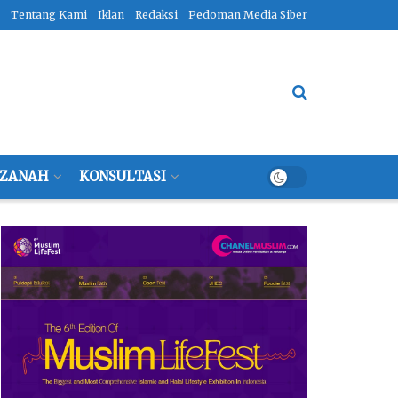
Tentang Kami
Iklan
Redaksi
Pedoman Media Siber
ZANAH
KONSULTASI