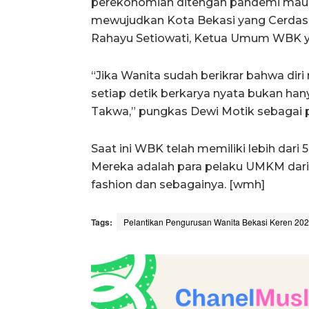
perekonomian ditengah pandemi maup
mewujudkan Kota Bekasi yang Cerdas, K
Rahayu Setiowati, Ketua Umum WBK ya
“Jika Wanita sudah berikrar bahwa di
setiap detik berkarya nyata bukan ha
Takwa,” pungkas Dewi Motik sebagai 
Saat ini WBK telah memiliki lebih dari
Mereka adalah para pelaku UMKM dari be
fashion dan sebagainya. [wmh]
Tags:
Pelantikan Pengurusan Wanita Bekasi Keren 20