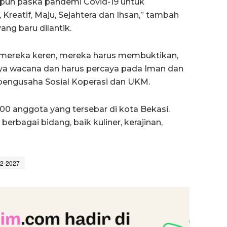
un paska pandemi Covid-19 untuk
reatif, Maju, Sejahtera dan Ihsan,” tambah
ng baru dilantik.
ri mereka keren, mereka harus membuktikan,
nya wacana dan harus percaya pada Iman dan
pengusaha Sosial Koperasi dan UKM.
 500 anggota yang tersebar di kota Bekasi.
rbagai bidang, baik kuliner, kerajinan,
22-2027