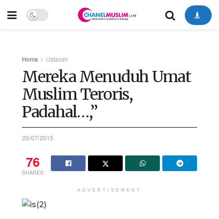
Home
Ustazah
Mereka Menuduh Umat
Muslim Teroris,
Padahal…,”
20/07/2015
76
SHARES
ADVERTISEMENT