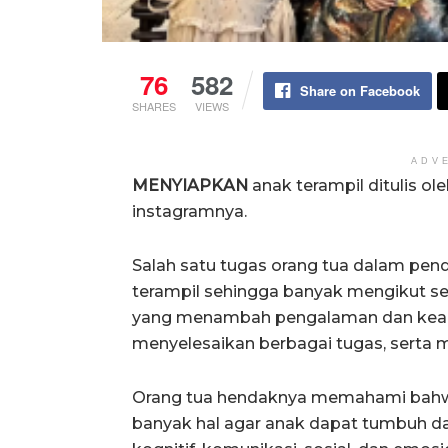
76
582
Share on Facebook
SHARES
VIEWS
ADV
MENYIAPKAN
anak terampil ditulis o
instagramnya.
Salah satu tugas orang tua dalam pe
terampil sehingga banyak mengikut se
yang menambah pengalaman dan keahl
menyelesaikan berbagai tugas, sert
Orang tua hendaknya memahami bahw
banyak hal agar anak dapat tumbuh da