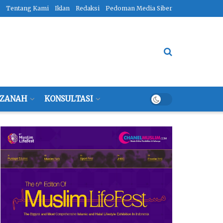
Tentang Kami
Iklan
Redaksi
Pedoman Media Siber
ZANAH
KONSULTASI