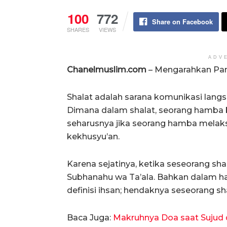
100
772
Share on Facebook
SHARES
VIEWS
ADV
Chanelmuslim.com
– Mengarahkan Pa
Shalat adalah sarana komunikasi lan
Dimana dalam shalat, seorang hamba 
seharusnya jika seorang hamba melak
kekhusyu’an.
Karena sejatinya, ketika seseorang sh
Subhanahu wa Ta’ala. Bahkan dalam had
definisi ihsan; hendaknya seseorang sh
Baca Juga:
Makruhnya Doa saat Sujud 