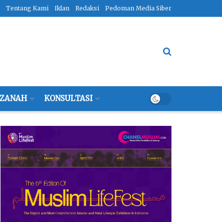
Tentang Kami
Iklan
Redaksi
Pedoman Media Siber
ZANAH
KONSULTASI