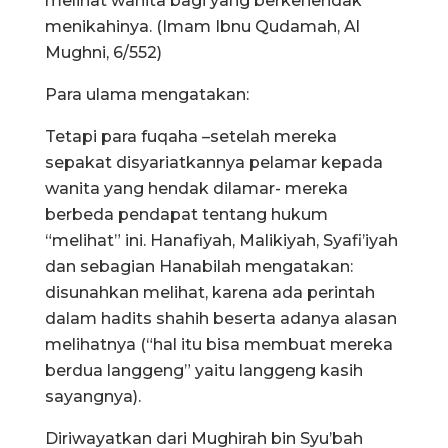
melihat wanita bagi yang berkehendak
menikahinya. (Imam Ibnu Qudamah, Al
Mughni, 6/552)
Para ulama mengatakan:
Tetapi para fuqaha –setelah mereka
sepakat disyariatkannya pelamar kepada
wanita yang hendak dilamar- mereka
berbeda pendapat tentang hukum
“melihat” ini. Hanafiyah, Malikiyah, Syafi’iyah
dan sebagian Hanabilah mengatakan:
disunahkan melihat, karena ada perintah
dalam hadits shahih beserta adanya alasan
melihatnya (“hal itu bisa membuat mereka
berdua langgeng” yaitu langgeng kasih
sayangnya).
Diriwayatkan dari Mughirah bin Syu’bah