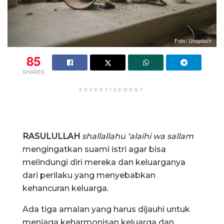
Foto: Unsplash
85
SHARES
ADVERTISEMENT
Amalan untuk Keharmonisan Jauh dari
Kehancuran
RASULULLAH
shallallahu ‘alaihi wa sallam
mengingatkan suami istri agar bisa
melindungi diri mereka dan keluarganya
dari perilaku yang menyebabkan
kehancuran keluarga.
Ada tiga amalan yang harus dijauhi untuk
menjaga keharmonisan keluarga dan