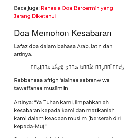
Baca juga:
Rahasia Doa Bercermin yang
Jarang Diketahui
Doa Memohon Kesabaran
Lafaz doa dalam bahasa Arab, latin dan
artinya.
رَبَّنَاۤ اَفۡرِغۡ عَلَيۡنَا صَبۡرًا وَّتَوَفَّنَا مُسۡلِمِيۡ
Rabbanaaa afrigh ‘alainaa sabranw wa
tawaffanaa muslimiin
Artinya: “Ya Tuhan kami, limpahkanlah
kesabaran kepada kami dan matikanlah
kami dalam keadaan muslim (berserah diri
kepada-Mu).”