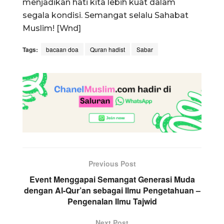
menjadikan hati kita lebih kuat dalam
segala kondisi. Semangat selalu Sahabat
Muslim! [Wnd]
Tags:
bacaan doa
Quran hadist
Sabar
Previous Post
Event Menggapai Semangat Generasi Muda
dengan Al-Qur’an sebagai Ilmu Pengetahuan –
Pengenalan Ilmu Tajwid
Next Post