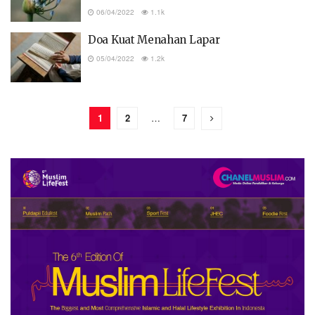
06/04/2022
1.1k
Doa Kuat Menahan Lapar
05/04/2022
1.2k
1
2
…
7