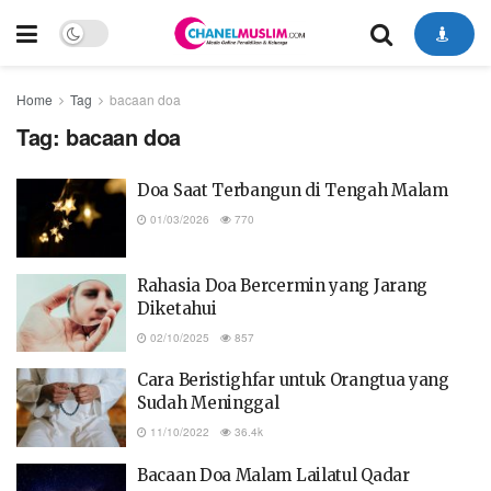
Home
Tag
bacaan doa
Tag:
bacaan doa
Doa Saat Terbangun di Tengah Malam
01/03/2026
770
Rahasia Doa Bercermin yang Jarang
Diketahui
02/10/2025
857
Cara Beristighfar untuk Orangtua yang
Sudah Meninggal
11/10/2022
36.4k
Bacaan Doa Malam Lailatul Qadar