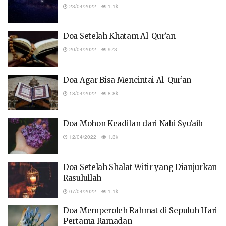
23/04/2022
1.1k
Doa Setelah Khatam Al-Qur’an
20/04/2022
973
Doa Agar Bisa Mencintai Al-Qur’an
18/04/2022
8.8k
Doa Mohon Keadilan dari Nabi Syu’aib
12/04/2022
1.3k
Doa Setelah Shalat Witir yang Dianjurkan
Rasulullah
07/04/2022
1.1k
Doa Memperoleh Rahmat di Sepuluh Hari
Pertama Ramadan