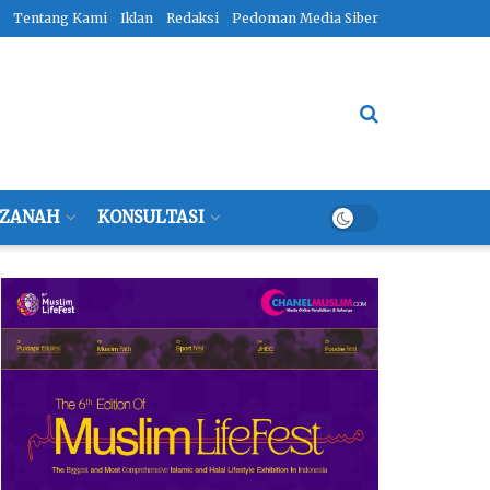
Tentang Kami
Iklan
Redaksi
Pedoman Media Siber
ZANAH
KONSULTASI