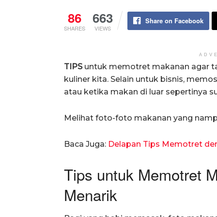
86
663
Share on Facebook
SHARES
VIEWS
ADV
TIPS
untuk memotret makanan agar ta
kuliner kita. Selain untuk bisnis, mem
atau ketika makan di luar sepertinya 
Melihat foto-foto makanan yang namp
Baca Juga:
Delapan Tips Memotret de
Tips untuk Memotret 
Menarik