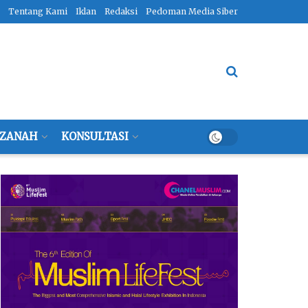
Tentang Kami
Iklan
Redaksi
Pedoman Media Siber
ZANAH
KONSULTASI