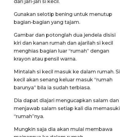
dari jari-jari si kecil.
Gunakan selotip bening untuk menutup
bagian-bagian yang tajam.
Gambar dan potonglah dua jendela disisi
kiri dan kanan rumah dan ajarilah si kecil
menghias bagian luar “rumah” dengan
krayon atau pensil warna.
Mintalah si kecil masuk ke dalam rumah. Si
kecil akan senang keluar masuk “rumah
barunya” bila ia sudah terbiasa.
Dia dapat diajari mengucapkan salam dan
menjawab salam setiap kali dia memasuki
“rumah”nya.
Mungkin saja dia akan mulai membawa