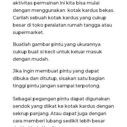
aktivitas permainan ini kita bisa mulai
dengan menggunakan kotak kardus bekas.
Carilah sebuah kotak kardus yang cukup
besar di toko peralatan rumah tangga atau
supermarket.
Buatlah gambar pintu yang ukurannya
cukup buat si kecil untuk keluar masuk
dengan mudah.
Jika ingin membuat pintu yang dapat
dibuka dan ditutup, sisakan satu bagian
tinggi pintu jangan sampai terpotong.
Sebagai pegangan pintu dapat digunakan
sendok yang diikat ke kotak kardus dengan
sekrup panjang. Atau dapat juga dengan
cara memberi lubang sedikit lebih besar