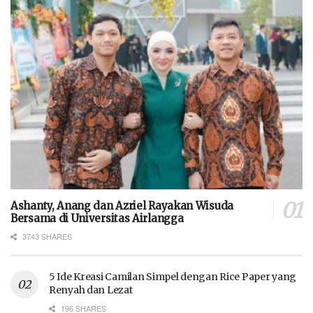
Ashanty, Anang dan Azriel Rayakan Wisuda
Bersama di Universitas Airlangga
3743 SHARES
5 Ide Kreasi Camilan Simpel dengan Rice Paper yang
Renyah dan Lezat
196 SHARES