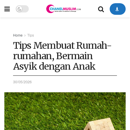
Home
Tips
Tips Membuat Rumah-
rumahan, Bermain
Asyik dengan Anak
30/05/2026