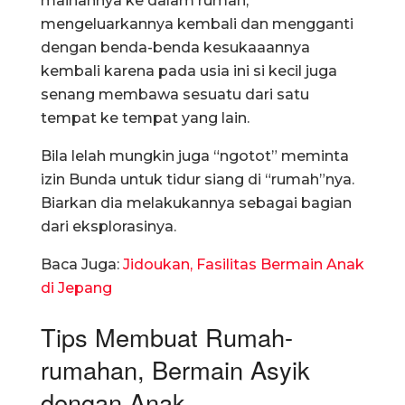
mainannya ke dalam rumah,
mengeluarkannya kembali dan mengganti
dengan benda-benda kesukaaannya
kembali karena pada usia ini si kecil juga
senang membawa sesuatu dari satu
tempat ke tempat yang lain.
Bila lelah mungkin juga “ngotot” meminta
izin Bunda untuk tidur siang di “rumah”nya.
Biarkan dia melakukannya sebagai bagian
dari eksplorasinya.
Baca Juga:
Jidoukan, Fasilitas Bermain Anak
di Jepang
Tips Membuat Rumah-
rumahan, Bermain Asyik
dengan Anak