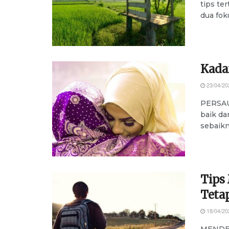
tips te
dua foku
Kada
23/04/20
PERSAUD
baik da
sebaikn
Tips
Teta
18/04/20
MENDEKA