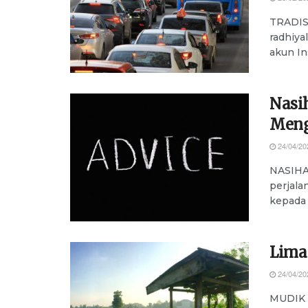
TRADISI
radhiya
akun In
Nasi
Meng
24/04/20
NASIHAT
perjala
kepada
Lima
24/04/20
MUDIK 