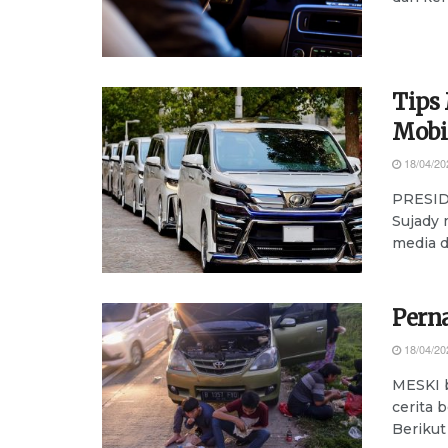
Tips
Mobil
18/04/20
PRESIDE
Sujady
media d
Pern
18/04/20
MESKI b
cerita 
Berikut i