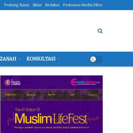
Tentang Kami
Iklan
Redaksi
Pedoman Media Siber
ZANAH
KONSULTASI