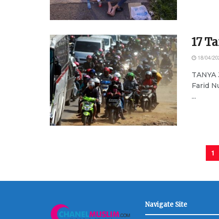
17 T
18/04/20
TANYA J
Farid N
...
1
Navigate Site