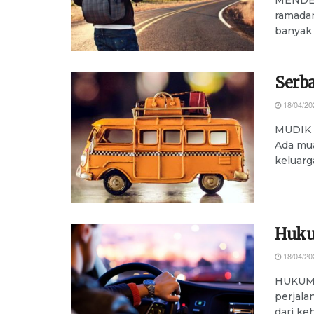
ramadan
banyak
Serb
18/04/20
MUDIK s
Ada mua
keluarg
Huku
18/04/20
HUKUM p
perjala
dari ke