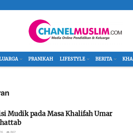
LUARGA
PRANIKAH
LIFESTYLE
BERITA
KHA
ran
isi Mudik pada Masa Khalifah Umar
Khattab
26
862