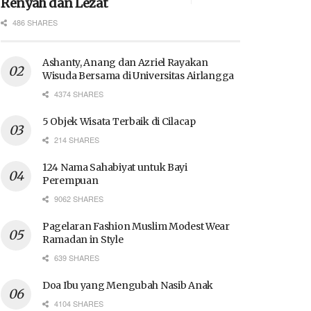
Renyah dan Lezat
486 SHARES
Ashanty, Anang dan Azriel Rayakan
Wisuda Bersama di Universitas Airlangga
4374 SHARES
5 Objek Wisata Terbaik di Cilacap
214 SHARES
124 Nama Sahabiyat untuk Bayi
Perempuan
9062 SHARES
Pagelaran Fashion Muslim Modest Wear
Ramadan in Style
639 SHARES
Doa Ibu yang Mengubah Nasib Anak
4104 SHARES