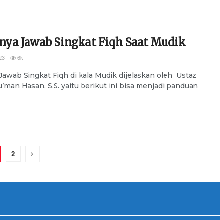
anya Jawab Singkat Fiqh Saat Mudik
23
6k
awab Singkat Fiqh di kala Mudik dijelaskan oleh Ustaz
u’man Hasan, S.S. yaitu berikut ini bisa menjadi panduan
2