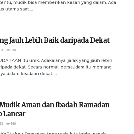
rtentu, mudik bisa memberikan kesan yang dalam. Ada
s utama saat ...
ng Jauh Lebih Baik daripada Dekat
23
930
ARAAN itu unik. Adakalanya, jarak yang jauh lebih
ripada dekat. Secara normal, bersaudara itu memang
ya dalam keadaan dekat. ...
 Mudik Aman dan Ibadah Ramadan
p Lancar
23
666
TI akhir Ramadan, tentu saja kita ingin ibadah