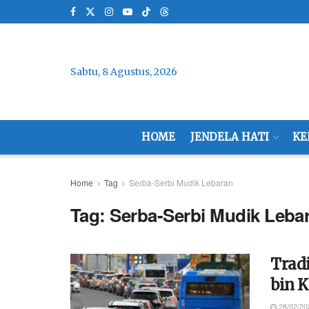
Sabtu, 8 Agustus, 2026
HOME
JENDELA HATI
KE
Home
Tag
Serba-Serbi Mudik Lebaran
Tag:
Serba-Serbi Mudik Leba
Trad
bin 
28/02/20