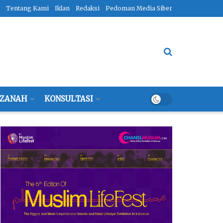
Tentang Kami
Iklan
Redaksi
Pedoman Media Siber
ZANAH
KONSULTASI