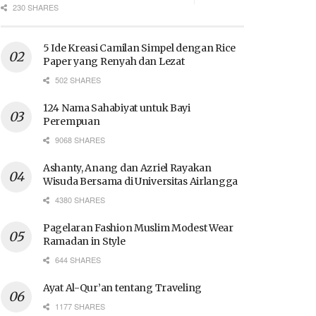
230 SHARES
5 Ide Kreasi Camilan Simpel dengan Rice
Paper yang Renyah dan Lezat
502 SHARES
124 Nama Sahabiyat untuk Bayi
Perempuan
9068 SHARES
Ashanty, Anang dan Azriel Rayakan
Wisuda Bersama di Universitas Airlangga
4380 SHARES
Pagelaran Fashion Muslim Modest Wear
Ramadan in Style
644 SHARES
Ayat Al-Qur’an tentang Traveling
1177 SHARES