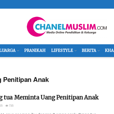
LUARGA
PRANIKAH
LIFESTYLE
BERITA
KHA
 Penitipan Anak
g tua Meminta Uang Penitipan Anak
25
735