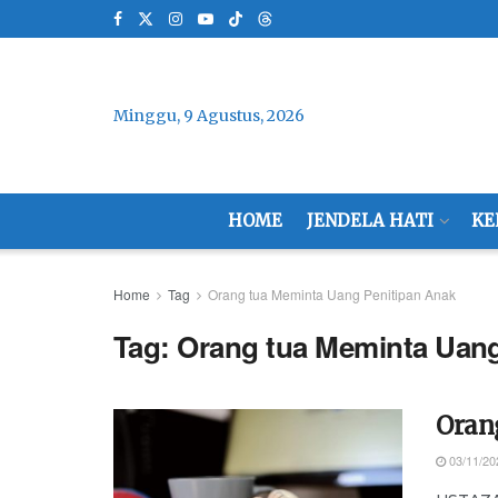
Minggu, 9 Agustus, 2026
HOME
JENDELA HATI
KE
Home
Tag
Orang tua Meminta Uang Penitipan Anak
Tag:
Orang tua Meminta Uang
Oran
03/11/20