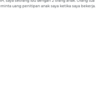
, saya seorang ibu dengan 2 orang anak. Orang tua
minta uang penitipan anak saya ketika saya bekerja.