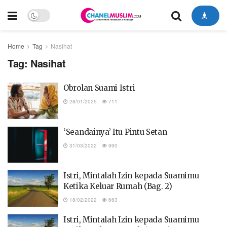
Home
Tag
Nasihat
Tag:
Nasihat
Obrolan Suami Istri
28/01/2025
711
‘Seandainya’ Itu Pintu Setan
31/03/2022
990
Istri, Mintalah Izin kepada Suamimu
Ketika Keluar Rumah (Bag. 2)
18/02/2022
663
Istri, Mintalah Izin kepada Suamimu