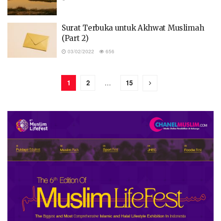
Surat Terbuka untuk Akhwat Muslimah
(Part 2)
03/02/2022
656
1
2
…
15