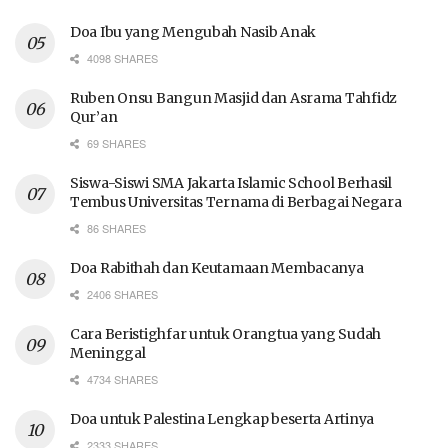
Doa Ibu yang Mengubah Nasib Anak
4098 SHARES
Ruben Onsu Bangun Masjid dan Asrama Tahfidz
Qur’an
69 SHARES
Siswa-Siswi SMA Jakarta Islamic School Berhasil
Tembus Universitas Ternama di Berbagai Negara
86 SHARES
Doa Rabithah dan Keutamaan Membacanya
2406 SHARES
Cara Beristighfar untuk Orangtua yang Sudah
Meninggal
4734 SHARES
Doa untuk Palestina Lengkap beserta Artinya
2333 SHARES