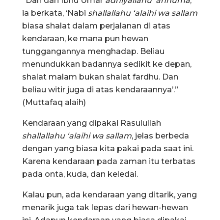
“Dan dari Ibnu Umar
adhiyallahu ‘anhuma
,
ia berkata, ‘Nabi
shallallahu ‘alaihi wa sallam
biasa shalat dalam perjalanan di atas
kendaraan, ke mana pun hewan
tunggangannya menghadap. Beliau
menundukkan badannya sedikit ke depan,
shalat malam bukan shalat fardhu. Dan
beliau witir juga di atas kendaraannya’.”
(Muttafaq alaih)
Kendaraan yang dipakai Rasulullah
shallallahu ‘alaihi wa sallam
, jelas berbeda
dengan yang biasa kita pakai pada saat ini.
Karena kendaraan pada zaman itu terbatas
pada onta, kuda, dan keledai.
Kalau pun, ada kendaraan yang ditarik, yang
menarik juga tak lepas dari hewan-hewan