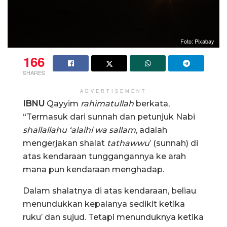
Foto: Pixabay
166
SHARES
ADVERTISEMENT
IBNU
Qayyim
rahimatullah
berkata,
“Termasuk dari sunnah dan petunjuk Nabi
shallallahu ‘alaihi wa sallam
, adalah
mengerjakan shalat
tathawwu
’ (sunnah) di
atas kendaraan tunggangannya ke arah
mana pun kendaraan menghadap.
Dalam shalatnya di atas kendaraan, beliau
menundukkan kepalanya sedikit ketika
ruku’ dan sujud. Tetapi menunduknya ketika