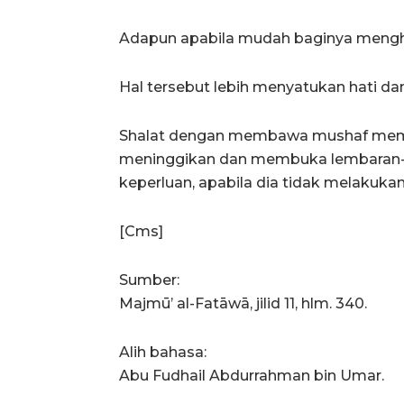
Adapun apabila mudah baginya mengha
Hal tersebut lebih menyatukan hati d
Shalat dengan membawa mushaf memer
meninggikan dan membuka lembaran-l
keperluan, apabila dia tidak melakukan
[Cms]
Sumber:
Majmū’ al-Fatāwā, jilid 11, hlm. 340.
Alih bahasa:
Abu Fudhail Abdurrahman bin Umar.