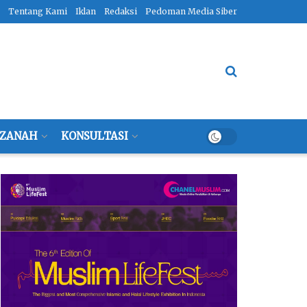
Tentang Kami
Iklan
Redaksi
Pedoman Media Siber
ZANAH
KONSULTASI