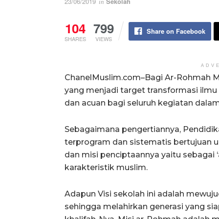
23/06/2019
Sekolah
in
104
799
Share on Facebook
SHARES
VIEWS
ADV
ChanelMuslim.com–Bagi Ar-Rohmah Mal
yang menjadi target transformasi ilmu
dan acuan bagi seluruh kegiatan dalam
Sebagaimana pengertiannya, Pendidika
terprogram dan sistematis bertujuan 
dan misi penciptaannya yaitu sebagai 
karakteristik muslim.
Adapun Visi sekolah ini adalah mewuju
sehingga melahirkan generasi yang s