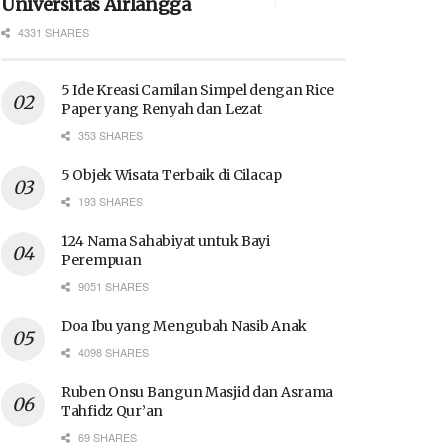
Universitas Airlangga
4331 SHARES
5 Ide Kreasi Camilan Simpel dengan Rice
Paper yang Renyah dan Lezat
353 SHARES
5 Objek Wisata Terbaik di Cilacap
193 SHARES
124 Nama Sahabiyat untuk Bayi
Perempuan
9051 SHARES
Doa Ibu yang Mengubah Nasib Anak
4098 SHARES
Ruben Onsu Bangun Masjid dan Asrama
Tahfidz Qur’an
69 SHARES