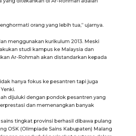
a yang ditekankan di Ar-Rohmah adalah
ghormati orang yang lebih tua,” ujarnya.
 dan menggunakan kurikulum 2013. Meski
elakukan studi kampus ke Malaysia dan
didikan Ar-Rohmah akan distandarkan kepada
tidak hanya fokus ke pesantren tapi juga
Yenki.
mah dijuluki dengan pondok pesantren yang
 berprestasi dan memenangkan banyak
 sains tingkat provinsi berhasil dibawa pulang
ang OSK (Olimpiade Sains Kabupaten) Malang