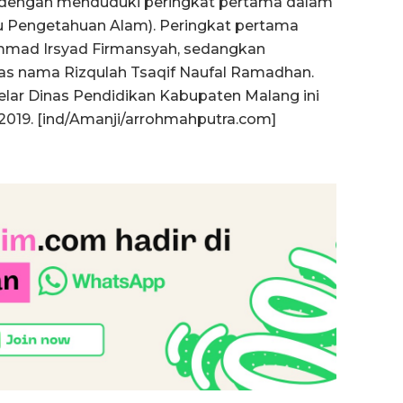
ih dengan menduduki peringkat pertama dalam
u Pengetahuan Alam). Peringkat pertama
mmad Irsyad Firmansyah, sedangkan
tas nama Rizqulah Tsaqif Naufal Ramadhan.
gelar Dinas Pendidikan Kabupaten Malang ini
2019. [ind/Amanji/arrohmahputra.com]