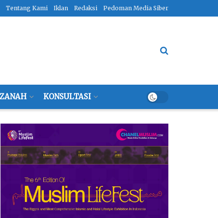
Tentang Kami
Iklan
Redaksi
Pedoman Media Siber
ZANAH
KONSULTASI