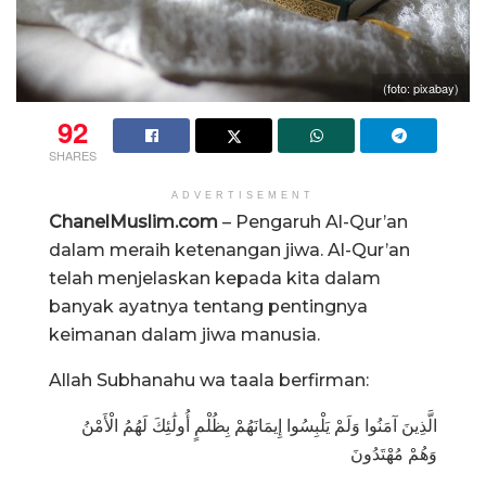
(foto: pixabay)
92
SHARES
ADVERTISEMENT
ChanelMuslim.com
– Pengaruh Al-Qur’an
dalam meraih ketenangan jiwa. Al-Qur’an
telah menjelaskan kepada kita dalam
banyak ayatnya tentang pentingnya
keimanan dalam jiwa manusia.
Allah Subhanahu wa taala berfirman:
الَّذِينَ آمَنُوا وَلَمْ يَلْبِسُوا إِيمَانَهُمْ بِظُلْمٍ أُولَٰئِكَ لَهُمُ الْأَمْنُ
وَهُمْ مُهْتَدُونَ