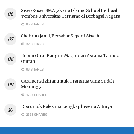
Siswa-Siswi SMA Jakarta Islamic School Berhasil
Tembus Universitas Ternama di Berbagai Negara
85 SHARES
Shobrun Jamil, Bersabar Seperti Aisyah
323 SHARES
Ruben Onsu Bangun Masjid dan Asrama Tahfidz
Qur’an
68 SHARES
Cara Beristighfar untuk Orangtua yang Sudah
Meninggal
4734 SHARES
Doa untuk Palestina Lengkap beserta Artinya
2333 SHARES