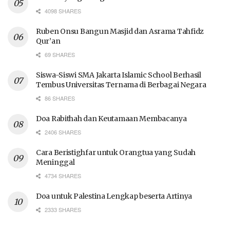
4098 SHARES
Ruben Onsu Bangun Masjid dan Asrama Tahfidz
Qur’an
69 SHARES
Siswa-Siswi SMA Jakarta Islamic School Berhasil
Tembus Universitas Ternama di Berbagai Negara
86 SHARES
Doa Rabithah dan Keutamaan Membacanya
2406 SHARES
Cara Beristighfar untuk Orangtua yang Sudah
Meninggal
4734 SHARES
Doa untuk Palestina Lengkap beserta Artinya
2333 SHARES