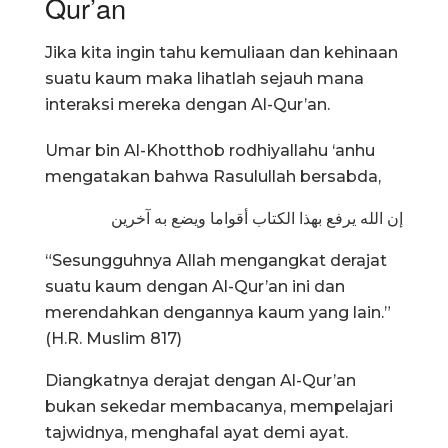
Qur’an
Jika kita ingin tahu kemuliaan dan kehinaan
suatu kaum maka lihatlah sejauh mana
interaksi mereka dengan Al-Qur’an.
Umar bin Al-Khotthob rodhiyallahu ‘anhu
mengatakan bahwa Rasulullah bersabda,
إن الله يرفع بهذا الكتاب أقواما ويضع به آخرين
“Sesungguhnya Allah mengangkat derajat
suatu kaum dengan Al-Qur’an ini dan
merendahkan dengannya kaum yang lain.”
(H.R. Muslim 817)
Diangkatnya derajat dengan Al-Qur’an
bukan sekedar membacanya, mempelajari
tajwidnya, menghafal ayat demi ayat.