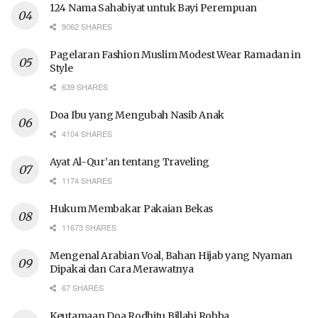
124 Nama Sahabiyat untuk Bayi Perempuan
9062 SHARES
Pagelaran Fashion Muslim Modest Wear Ramadan in
Style
639 SHARES
Doa Ibu yang Mengubah Nasib Anak
4104 SHARES
Ayat Al-Qur’an tentang Traveling
1174 SHARES
Hukum Membakar Pakaian Bekas
11673 SHARES
Mengenal Arabian Voal, Bahan Hijab yang Nyaman
Dipakai dan Cara Merawatnya
67 SHARES
Keutamaan Doa Rodhitu Billahi Robba