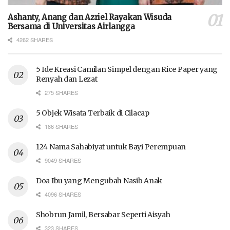
Ashanty, Anang dan Azriel Rayakan Wisuda
Bersama di Universitas Airlangga
4262 SHARES
5 Ide Kreasi Camilan Simpel dengan Rice Paper yang
Renyah dan Lezat
275 SHARES
5 Objek Wisata Terbaik di Cilacap
186 SHARES
124 Nama Sahabiyat untuk Bayi Perempuan
9049 SHARES
Doa Ibu yang Mengubah Nasib Anak
4096 SHARES
Shobrun Jamil, Bersabar Seperti Aisyah
323 SHARES