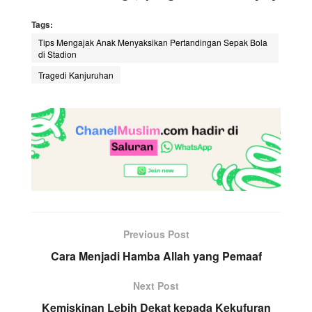
Tags:
Tips Mengajak Anak Menyaksikan Pertandingan Sepak Bola
di Stadion
Tragedi Kanjuruhan
Previous Post
Cara Menjadi Hamba Allah yang Pemaaf
Next Post
Kemiskinan Lebih Dekat kepada Kekufuran