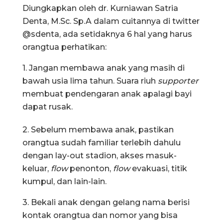
Diungkapkan oleh dr. Kurniawan Satria
Denta, M.Sc. Sp.A dalam cuitannya di twitter
@sdenta, ada setidaknya 6 hal yang harus
orangtua perhatikan:
1. Jangan membawa anak yang masih di
bawah usia lima tahun. Suara riuh
supporter
membuat pendengaran anak apalagi bayi
dapat rusak.
2. Sebelum membawa anak, pastikan
orangtua sudah familiar terlebih dahulu
dengan lay-out stadion, akses masuk-
keluar,
flow
penonton,
flow
evakuasi, titik
kumpul, dan lain-lain.
3. Bekali anak dengan gelang nama berisi
kontak orangtua dan nomor yang bisa