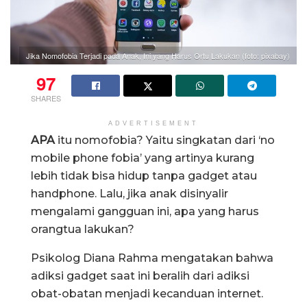
Jika Nomofobia Terjadi pada Anak, Ini yang Harus Ortu Lakukan (foto: pixabay)
97
SHARES
ADVERTISEMENT
APA
itu nomofobia? Yaitu singkatan dari ‘no
mobile phone fobia’ yang artinya kurang
lebih tidak bisa hidup tanpa gadget atau
handphone. Lalu, jika anak disinyalir
mengalami gangguan ini, apa yang harus
orangtua lakukan?
Psikolog Diana Rahma mengatakan bahwa
adiksi gadget saat ini beralih dari adiksi
obat-obatan menjadi kecanduan internet.