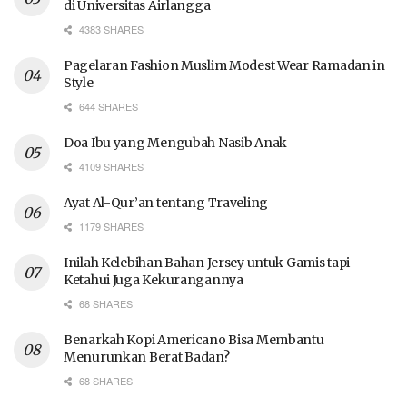
di Universitas Airlangga
4383 SHARES
Pagelaran Fashion Muslim Modest Wear Ramadan in
Style
644 SHARES
Doa Ibu yang Mengubah Nasib Anak
4109 SHARES
Ayat Al-Qur’an tentang Traveling
1179 SHARES
Inilah Kelebihan Bahan Jersey untuk Gamis tapi
Ketahui Juga Kekurangannya
68 SHARES
Benarkah Kopi Americano Bisa Membantu
Menurunkan Berat Badan?
68 SHARES