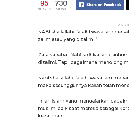
95
730
Share on Facebook
SHARES
VIEWS
ADV
NABI shallallahu ‘alaihi wasallam ber
zalim atau yang dizalimi.”
Para sahabat Nabi radhiyallahu ‘anh
dizalimi. Tapi, bagaimana menolong m
Nabi shallallahu ‘alaihi wasallam mena
maka sesungguhnya kalian telah menol
Inilah Islam yang mengajarkan bagai
muslim, baik saat mereka sebagai ko
kezaliman.