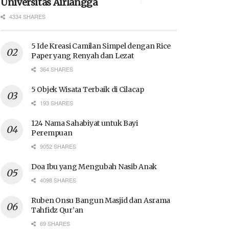
Universitas Airlangga
4334 SHARES
5 Ide Kreasi Camilan Simpel dengan Rice
Paper yang Renyah dan Lezat
364 SHARES
5 Objek Wisata Terbaik di Cilacap
193 SHARES
124 Nama Sahabiyat untuk Bayi
Perempuan
9052 SHARES
Doa Ibu yang Mengubah Nasib Anak
4098 SHARES
Ruben Onsu Bangun Masjid dan Asrama
Tahfidz Qur’an
69 SHARES