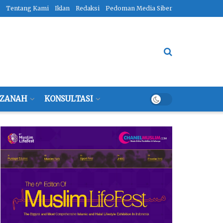
Tentang Kami
Iklan
Redaksi
Pedoman Media Siber
ZANAH
KONSULTASI