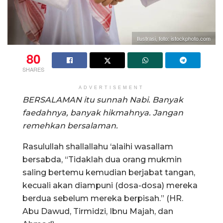
Ilustrasi, foto: istockphoto.com
80
SHARES
ADVERTISEMENT
BERSALAMAN itu sunnah Nabi. Banyak
faedahnya, banyak hikmahnya. Jangan
remehkan bersalaman.
Rasulullah shallallahu ‘alaihi wasallam
bersabda, “Tidaklah dua orang mukmin
saling bertemu kemudian berjabat tangan,
kecuali akan diampuni (dosa-dosa) mereka
berdua sebelum mereka berpisah.” (HR.
Abu Dawud, Tirmidzi, Ibnu Majah, dan