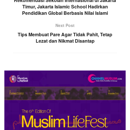
Rekomendasi Sekolah Internasional di Jakarta
Timur, Jakarta Islamic School Hadirkan
Pendidikan Global Berbasis Nilai Islami
Next Post
Tips Membuat Pare Agar Tidak Pahit, Tetap
Lezat dan Nikmat Disantap