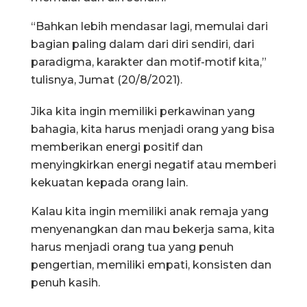
“Bahkan lebih mendasar lagi, memulai dari
bagian paling dalam dari diri sendiri, dari
paradigma, karakter dan motif-motif kita,”
tulisnya, Jumat (20/8/2021).
Jika kita ingin memiliki perkawinan yang
bahagia, kita harus menjadi orang yang bisa
memberikan energi positif dan
menyingkirkan energi negatif atau memberi
kekuatan kepada orang lain.
Kalau kita ingin memiliki anak remaja yang
menyenangkan dan mau bekerja sama, kita
harus menjadi orang tua yang penuh
pengertian, memiliki empati, konsisten dan
penuh kasih.