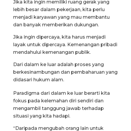
Jika kita ingin memiliki ruang gerak yang
lebih besar dalam pekerjaan, kita perlu
menjadi karyawan yang mau membantu
dan banyak memberikan dukungan.
Jika ingin dipercaya, kita harus menjadi
layak untuk dipercaya. Kemenangan pribadi
mendahului kemenangan publik.
Dari dalam ke luar adalah proses yang
berkesinambungan dan pembaharuan yang
didasari hukum alam.
Paradigma dari dalam ke luar berarti kita
fokus pada kelemahan diri sendiri dan
mengambil tanggung jawab terhadap
situasi yang kita hadapi.
“Daripada mengubah orang lain untuk