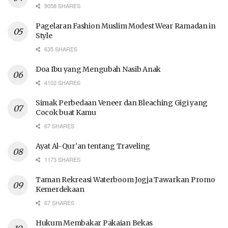
9058 SHARES
Pagelaran Fashion Muslim Modest Wear Ramadan in
Style
635 SHARES
Doa Ibu yang Mengubah Nasib Anak
4102 SHARES
Simak Perbedaan Veneer dan Bleaching Gigi yang
Cocok buat Kamu
67 SHARES
Ayat Al-Qur’an tentang Traveling
1173 SHARES
Taman Rekreasi Waterboom Jogja Tawarkan Promo
Kemerdekaan
67 SHARES
Hukum Membakar Pakaian Bekas