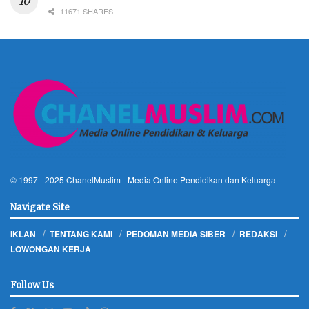
11671 SHARES
© 1997 - 2025
ChanelMuslim
- Media Online Pendidikan dan Keluarga
Navigate Site
IKLAN
TENTANG KAMI
PEDOMAN MEDIA SIBER
REDAKSI
LOWONGAN KERJA
Follow Us