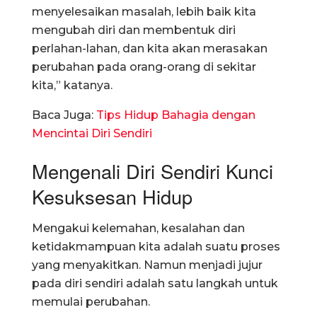
menyelesaikan masalah, lebih baik kita
mengubah diri dan membentuk diri
perlahan-lahan, dan kita akan merasakan
perubahan pada orang-orang di sekitar
kita,” katanya.
Baca Juga:
Tips Hidup Bahagia dengan
Mencintai Diri Sendiri
Mengenali Diri Sendiri Kunci
Kesuksesan Hidup
Mengakui kelemahan, kesalahan dan
ketidakmampuan kita adalah suatu proses
yang menyakitkan. Namun menjadi jujur
pada diri sendiri adalah satu langkah untuk
memulai perubahan.