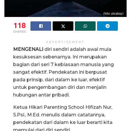
(foto: pixabay)
118
SHARES
ADVERTISEMENT
MENGENALI
diri sendiri adalah awal mula
kesuksesan sebenarnya. Ini merupakan
bagian dari seri 7 kebiasaan manusia yang
sangat efektif. Pendekatan ini berpusat
pada prinsip, dari dalam ke luar, efektif
untuk pengembangan diri dan menjalin
hubungan antar pribadi.
Ketua Hikari Parenting School Hifizah Nur,
S.Psi., M.Ed. menulis dalam catatannya,
pendekatan dari dalam ke luar berarti kita
memulai dari diri sendiri.