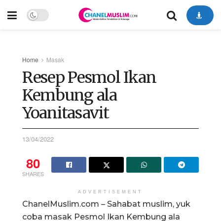
Home
Masak
Resep Pesmol Ikan
Kembung ala
Yoanitasavit
13/04/2022
80
SHARES
ADVERTISEMENT
ChanelMuslim.com – Sahabat muslim, yuk
coba masak Pesmol Ikan Kembung ala