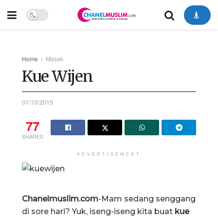
Home
Masak
Kue Wijen
01/10/2015
77
SHARES
ADVERTISEMENT
Chanelmuslim.com
-Mam sedang senggang
di sore hari? Yuk, iseng-iseng kita buat
kue