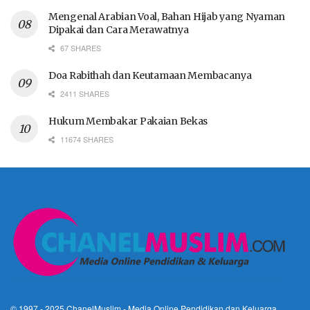
Mengenal Arabian Voal, Bahan Hijab yang Nyaman
Dipakai dan Cara Merawatnya
67 SHARES
Doa Rabithah dan Keutamaan Membacanya
2411 SHARES
Hukum Membakar Pakaian Bekas
11674 SHARES
© 1997 - 2025
ChanelMuslim
- Media Online Pendidikan dan Keluarga