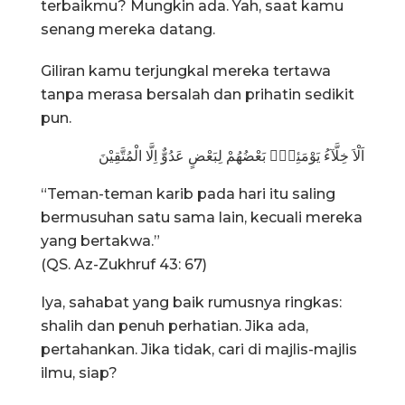
terbaikmu? Mungkin ada. Yah, saat kamu
senang mereka datang.
Giliran kamu terjungkal mereka tertawa
tanpa merasa bersalah dan prihatin sedikit
pun.
اَلْاَ خِلَّآءُ يَوْمَئِذٍۢ بَعْضُهُمْ لِبَعْضٍ عَدُوٌّ اِلَّا الْمُتَّقِيْنَ
“Teman-teman karib pada hari itu saling
bermusuhan satu sama lain, kecuali mereka
yang bertakwa.”
(QS. Az-Zukhruf 43: 67)
Iya, sahabat yang baik rumusnya ringkas:
shalih dan penuh perhatian. Jika ada,
pertahankan. Jika tidak, cari di majlis-majlis
ilmu, siap?