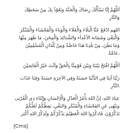
اَللَّهُمَّ إِنَّا نَسْأَلُكَ رِضَاكَ وَالْجَنَّةَ وَنَعُوْذُ بِكَ مِنْ سَخَطِكَ
وَالنَّارِ
اللهم ادْفَعْ عَنَّا الْبَلَاءَ وَالْغَلَاءَ وَالْوَبَاءَ وَالْفَحْشَاءَ وَالْمُنْكَرَ
وَالْبَغْيَ وشَمَاتة الأعْداَء وَالشَّدَائِدَ وَالْمِحَنَ، مَا ظَهَرَ مِنْهَا
وَمَا بَطَنَ، مِنْ بَلَدِنَا هَذَا خَاصَّةً وَمِنْ بُلْدَانِ الْمُسْلِمِيْنَ
عَامَّةً،
اَللَّهُمَّ افْتَحْ بَيْنَنَا وَبَيْنَ قَوْمِنَّا بِالْحَقِّ وَاَنْتَ خَيْرُ الْفَاتِحِيْنَ
رَبَّنَا آتِنَا فِي الدُّنْيَا حَسَنَةً وَفِي الآخِرَةِ حَسَنَةً وَقِنَا عَذَابَ
النَّارِ.
عِبَادَ اللهِ، إنَّ اللهَ يَأْمُرُ الْعَدْلِ وَالْإحْسَانِ وَإِيْتَاءِ ذِي الْقُرْبَى
ويَنْهَى عَنِ الفَحْشَاءِ وَالْمُنْكَرِ وَالبَغْيِ، يَعِظُكُمْ لَعَلَّكُمْ
تَذَكَّرُوْنَ. فَاذكُرُوا اللهَ الْعَظِيْمَ يَذْكُرْكُمْ وَلَذِكْرُ اللهِ أَكْبَر
[Cms]