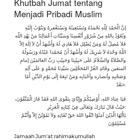
Khutbah Jumat tentang
Menjadi Pribadi Muslim
إنَّ الْحَمْدَ لِلّهِ نَحْمَدُهُ وَنَسْتَعِينُهُ وَنَسْتَغْفرهُ وَنَتُوْبُ إِلَيْهِ
وَنُعُوْذُ بِاللهِ مِنْ شُرُوْرِ أَنْفُسِنَا وَسَيِّئَاتِ أَعْمَالِنَا مَنْ يَهْدِ اللّه
فَلاَ مُضِلّ لَهُ وَمَنْ يُضْلِل فَلاَ هَادِي لَهُ وَأَشْهَدُ أَنْ لاَ إلَهَ إلاّ
اللّهُ وَحْدَهُ لاَ شَرِيكَ لَهُ وَأَشْهَدُ أَنّ مُحَمّدا عَبْدُهُ وَرَسُولُهُ
والصَّلاَةُ وَالسَّلاَمُ عَلَى حَبِيْبِنَا وَحَبِيْبِ رَبِّ العالمَيْنَ إمامِ
المتقين وقَائدِ الغُرِّ المُحَجَّلِينَ سَيِّدِنَا مُحَمَّدٍ وَ عَلَى آلِهِ
وَصَحْبِهِ وأنصاره وأحْبَابِه وَمَنْ تَبِعَهُ إِلَى يَوْمِ الدِّيْنِ أَمّا
بَعْدُ».
فَيَا عِبَادَ اللهِ، أُوْصِيْكُمْ وَإِيَّايَ بِتَقْوَى اللهِ فَقَدْ فَازَ الْمُتَّقُوْنَ،
حَيْثُ قَالَ تَبَارَكَ وَتَعَالَى فِيْ كِتَابِهِ الْعَزِيْزِ:
يَاأَيّهَا الّذَيْنَ آمَنُوْا اتّقُوا اللهَ حَقّ تُقَاتِهِ وَلاَ تَمُوْتُنّ إِلاّ وَأَنْتُمْ
مُسْلِمُوْنَ
Jamaah Jum’at rahimakumullah