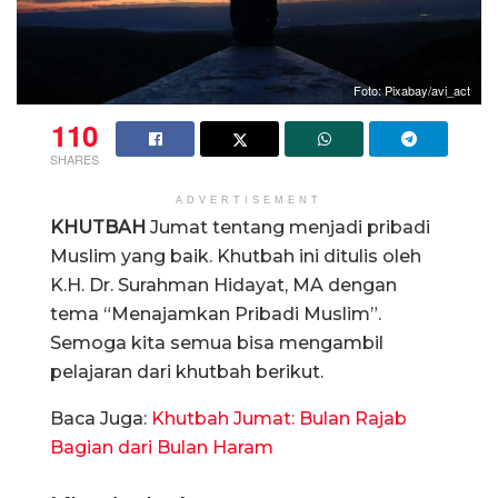
Foto: Pixabay/avi_act
110
SHARES
ADVERTISEMENT
KHUTBAH
Jumat tentang menjadi pribadi
Muslim yang baik. Khutbah ini ditulis oleh
K.H. Dr. Surahman Hidayat, MA dengan
tema “Menajamkan Pribadi Muslim”.
Semoga kita semua bisa mengambil
pelajaran dari khutbah berikut.
Baca Juga:
Khutbah Jumat: Bulan Rajab
Bagian dari Bulan Haram