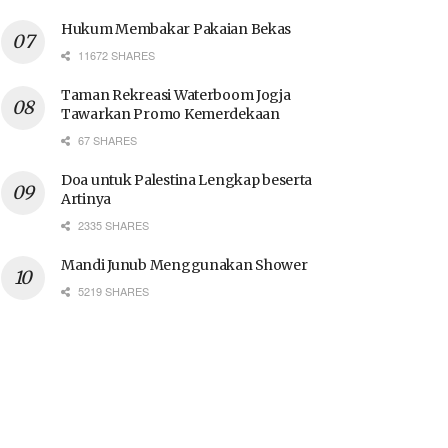
Hukum Membakar Pakaian Bekas
11672 SHARES
Taman Rekreasi Waterboom Jogja
Tawarkan Promo Kemerdekaan
67 SHARES
Doa untuk Palestina Lengkap beserta
Artinya
2335 SHARES
Mandi Junub Menggunakan Shower
5219 SHARES