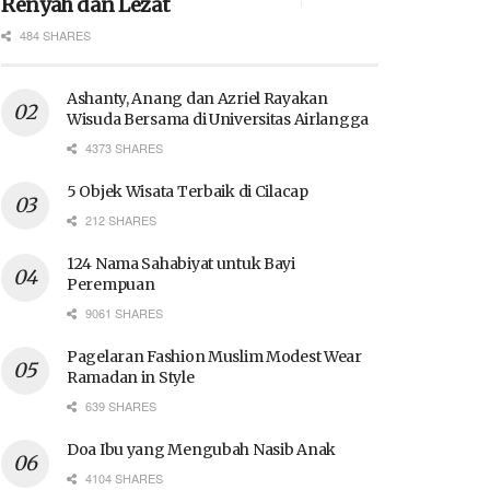
Renyah dan Lezat
484 SHARES
Ashanty, Anang dan Azriel Rayakan
Wisuda Bersama di Universitas Airlangga
4373 SHARES
5 Objek Wisata Terbaik di Cilacap
212 SHARES
124 Nama Sahabiyat untuk Bayi
Perempuan
9061 SHARES
Pagelaran Fashion Muslim Modest Wear
Ramadan in Style
639 SHARES
Doa Ibu yang Mengubah Nasib Anak
4104 SHARES