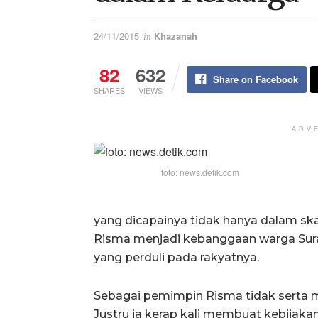
24/11/2015
Khazanah
in
82
632
Share on Facebook
SHARES
VIEWS
ADV
foto: news.detik.com
yang dicapainya tidak hanya dalam skal
Risma menjadi kebanggaan warga Su
yang perduli pada rakyatnya.
Sebagai pemimpin Risma tidak serta m
Justru ia kerap kali membuat kebijaka