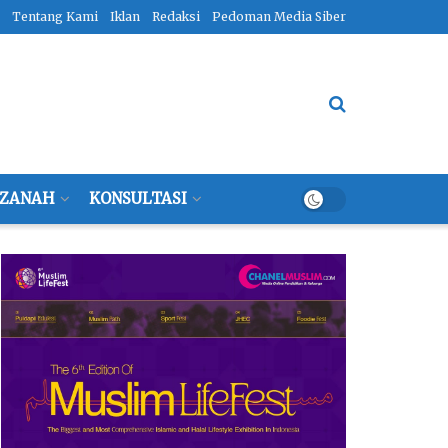
Tentang Kami
Iklan
Redaksi
Pedoman Media Siber
ZANAH
KONSULTASI