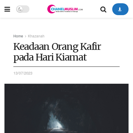
Home
Khazanah
Keadaan Orang Kafir
pada Hari Kiamat
13/07/2023