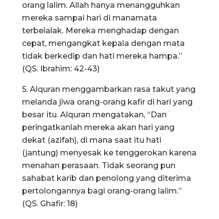
orang lalim. Allah hanya menangguhkan
mereka sampai hari di manamata
terbelalak. Mereka menghadap dengan
cepat, mengangkat kepala dengan mata
tidak berkedip dan hati mereka hampa.”
(QS. Ibrahim: 42-43)
5. Alquran menggambarkan rasa takut yang
melanda jiwa orang-orang kafir di hari yang
besar itu. Alquran mengatakan, “Dan
peringatkanlah mereka akan hari yang
dekat (azifah), di mana saat itu hati
(jantung) menyesak ke tenggerokan karena
menahan perasaan. Tidak seorang pun
sahabat karib dan penolong yang diterima
pertolongannya bagi orang-orang lalim.”
(QS. Ghafir: 18)