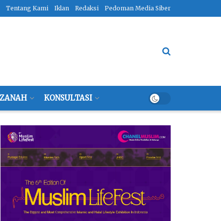
Tentang Kami
Iklan
Redaksi
Pedoman Media Siber
ZANAH
KONSULTASI