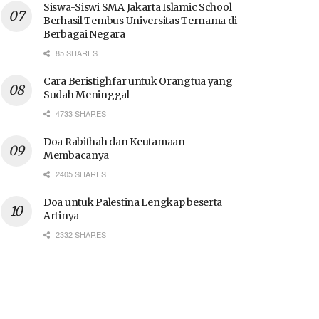
Siswa-Siswi SMA Jakarta Islamic School
Berhasil Tembus Universitas Ternama di
Berbagai Negara
85 SHARES
Cara Beristighfar untuk Orangtua yang
Sudah Meninggal
4733 SHARES
Doa Rabithah dan Keutamaan
Membacanya
2405 SHARES
Doa untuk Palestina Lengkap beserta
Artinya
2332 SHARES