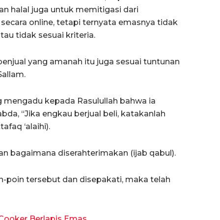
an halal juga untuk memitigasi dari
ecara online, tetapi ternyata emasnya tidak
au tidak sesuai kriteria.
enjual yang amanah itu juga sesuai tuntunan
Sallam.
ng mengadu kepada Rasulullah bahwa ia
sabda, “Jika engkau berjual beli, katakanlah
faq ‘alaihi).
dan bagaimana diserahterimakan (ijab qabul).
n-poin tersebut dan disepakati, maka telah
ooker Berlapis Emas