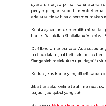
syariah, menjadi pilihan karena aman d
penyimpangan, seperti membeli emas s
ada atau tidak bisa diserahterimakan at
Keniscayaan untuk memilih mitra dan p
hadits Rasulullah Shallallahu ‘Alaihi wa 
Dari Ibnu Umar berkata: Ada seseora
tertipu dalam jual beli. Lalu beliau ber
‘Janganlah melakukan tipu daya’.” (Mutta
Kedua, jelas kadar yang dibeli, kapan 
Jika transaksi online telah memuat poi
terjadi ijab qabul yang sah.
Baca juga:
Hukum Menggunakan Rice C