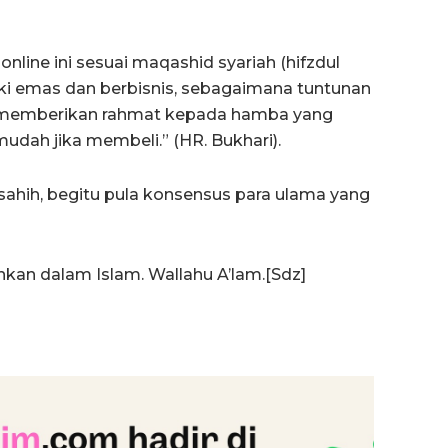
line ini sesuai maqashid syariah (hifzdul
ki emas dan berbisnis, sebagaimana tuntunan
h memberikan rahmat kepada hamba yang
ah jika membeli.” (HR. Bukhari).
 sahih, begitu pula konsensus para ulama yang
ankan dalam Islam. Wallahu A’lam.[Sdz]