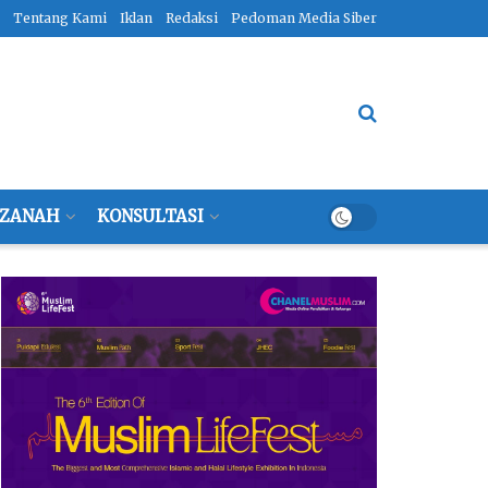
Tentang Kami
Iklan
Redaksi
Pedoman Media Siber
ZANAH
KONSULTASI