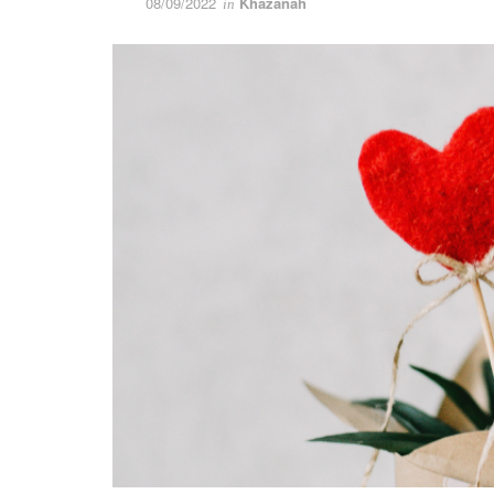
08/09/2022
Khazanah
in