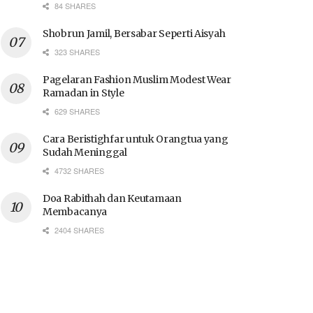
84 SHARES
Shobrun Jamil, Bersabar Seperti Aisyah
323 SHARES
Pagelaran Fashion Muslim Modest Wear
Ramadan in Style
629 SHARES
Cara Beristighfar untuk Orangtua yang
Sudah Meninggal
4732 SHARES
Doa Rabithah dan Keutamaan
Membacanya
2404 SHARES