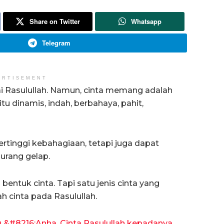
Share on Twitter
Whatsapp
Telegram
ERTISEMENT
i Rasulullah. Namun, cinta memang adalah
itu dinamis, indah, berbahaya, pahit,
rtinggi kebahagiaan, tetapi juga dapat
urang gelap.
entuk cinta. Tapi satu jenis cinta yang
h cinta pada Rasulullah.
u &#8216;Anha, Cinta Rasulullah kepadanya