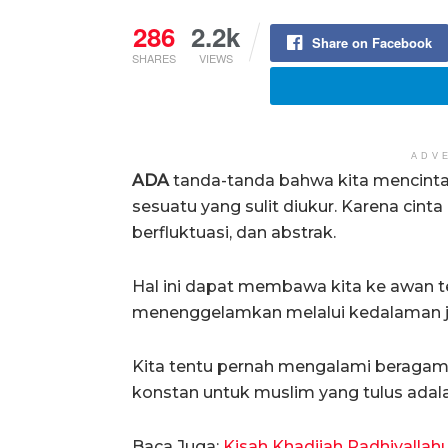
286
2.2k
Share on Facebook
SHARES
VIEWS
ADV
ADA
tanda-tanda bahwa kita mencinta
sesuatu yang sulit diukur. Karena cinta 
berfluktuasi, dan abstrak.
Hal ini dapat membawa kita ke awan te
menenggelamkan melalui kedalaman j
Kita tentu pernah mengalami beragam b
konstan untuk muslim yang tulus adala
Baca Juga:
Kisah Khadijah Radhiyallah