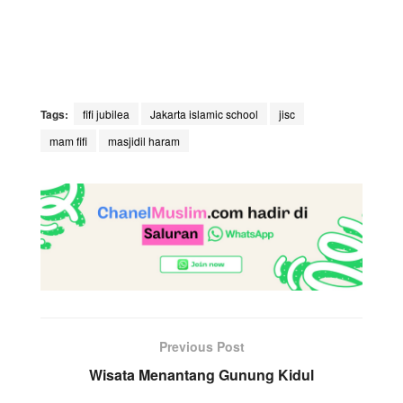
Tags:
fifi jubilea
Jakarta islamic school
jisc
mam fifi
masjidil haram
Previous Post
Wisata Menantang Gunung Kidul