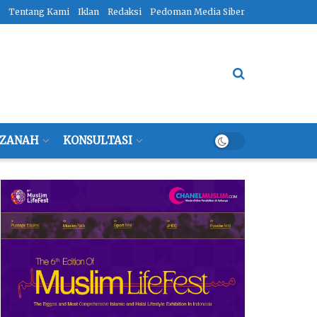
Tentang Kami
Iklan
Redaksi
Pedoman Media Siber
ZANAH
KONSULTASI