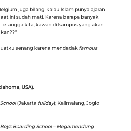
lgium juga bilang, kalau Islam punya ajaran
aat ini sudah mati. Karena berapa banyak
i tetangga kita, kawan di kampus yang akan
 kan??”
embuatku senang karena mendadak
famous
 Oklahoma, USA).
 School
(Jakarta
fullday
); Kalimalang, Joglo,
c Boys Boarding School – Megamendung