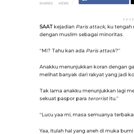
SHARES
VIEWS
ADV
SAAT
kejadian
Paris
attack,
ku tengah 
dengan muslim sebagai minoritas.
“Mi? Tahu kan ada
Paris
attack
?”
Anakku menunjukkan koran dengan ga
melihat banyak dari rakyat yang jadi k
Tak lama anakku menunjukkan lagi me
sekuat paspor para
terorrist
itu.”
“Lucu yaa mi, masa semuanya terbakar
Yaa, itulah hal yang aneh di muka bumi i