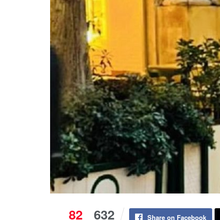
82
632
Share on Facebook