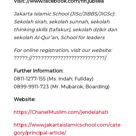
Visit: //www.facebook.com/fifi.jubilea
Jakarta Islamic School (JISc/JIBBS/JIGSc):
Sekolah sirah, sekolah sunnah, sekolah
thinking skills (tafakur), sekolah dzikir dan
sekolah Al-Qur’an, School for leaders
For online registration, visit our website:
?????://???.????????????????????.???/
Further Information:
0811-1277-155 (Ms. Indah; Fullday)
0899-9911-723 (Mr. Mubarok; Boarding)
Website:
https://ChanelMuslim.com/jendelahati
https://www.jakartaislamicschool.com/cate
gory/principal-article/