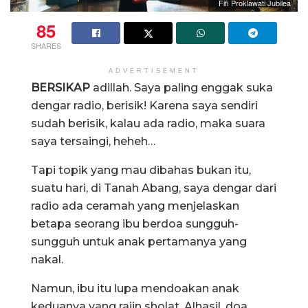
Fifi Proklawati Jubilea
85
SHARES
ADVERTISEMENT
BERSIKAP
adillah. Saya paling enggak suka
dengar radio, berisik! Karena saya sendiri
sudah berisik, kalau ada radio, maka suara
saya tersaingi, heheh…
Tapi topik yang mau dibahas bukan itu,
suatu hari, di Tanah Abang, saya dengar dari
radio ada ceramah yang menjelaskan
betapa seorang ibu berdoa sungguh-
sungguh untuk anak pertamanya yang
nakal.
Namun, ibu itu lupa mendoakan anak
keduanya yang rajin sholat. Alhasil, doa