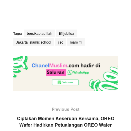
Tags:
bersikap adillah
fifi jubilea
Jakarta islamic school
jisc
mam fifi
Previous Post
Ciptakan Momen Keseruan Bersama, OREO
Wafer Hadirkan Petualangan OREO Wafer