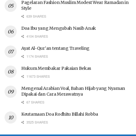
Pagelaran Fashion Muslim Modest Wear Ramadan in
Style
639 SHARES
Doa Ibu yang Mengubah Nasib Anak
4104 SHARES
Ayat Al-Qur’an tentang Traveling
1174 SHARES
Hukum Membakar Pakaian Bekas
11673 SHARES
Mengenal Arabian Voal, Bahan Hijab yang Nyaman
Dipakai dan Cara Merawatnya
67 SHARES
Keutamaan Doa Rodhitu Billahi Robba
3525 SHARES