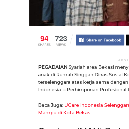
94
723
Share on Facebook
SHARES
VIEWS
ADV
PEGADAIAN
Syariah area Bekasi meny
anak di Rumah Singgah Dinas Sosial Kot
terselenggara atas kerja sama dengan 
Indonesia – Perhimpunan Profesional 
Baca Juga:
UCare Indonesia Selenggar
Mampu di Kota Bekasi