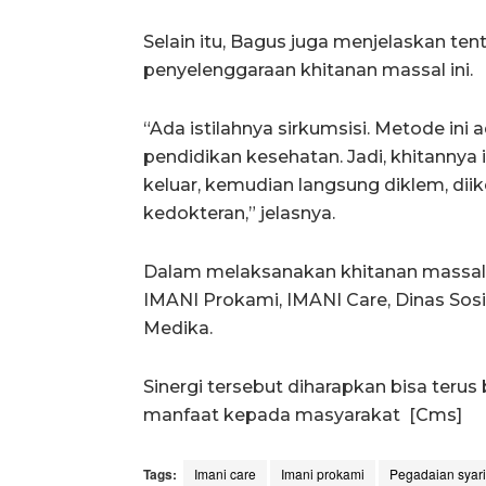
Selain itu, Bagus juga menjelaskan te
penyelenggaraan khitanan massal ini.
“Ada istilahnya sirkumsisi. Metode in
pendidikan kesehatan. Jadi, khitanny
keluar, kemudian langsung diklem, diiket
kedokteran,” jelasnya.
Dalam melaksanakan khitanan massal 
IMANI Prokami, IMANI Care, Dinas Sosi
Medika.
Sinergi tersebut diharapkan bisa teru
manfaat kepada masyarakat [Cms]
Tags:
Imani care
Imani prokami
Pegadaian syar