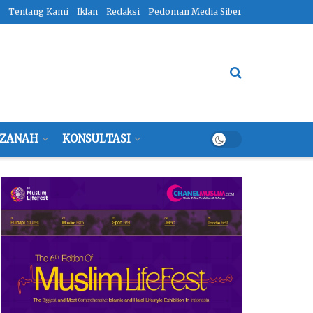
Tentang Kami
Iklan
Redaksi
Pedoman Media Siber
ZANAH
KONSULTASI