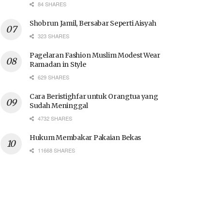
84 SHARES
Shobrun Jamil, Bersabar Seperti Aisyah
323 SHARES
Pagelaran Fashion Muslim Modest Wear
Ramadan in Style
629 SHARES
Cara Beristighfar untuk Orangtua yang
Sudah Meninggal
4732 SHARES
Hukum Membakar Pakaian Bekas
11668 SHARES