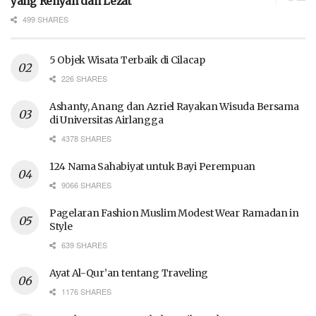
yang Renyah dan Lezat
499 SHARES
5 Objek Wisata Terbaik di Cilacap
226 SHARES
Ashanty, Anang dan Azriel Rayakan Wisuda Bersama
di Universitas Airlangga
4378 SHARES
124 Nama Sahabiyat untuk Bayi Perempuan
9066 SHARES
Pagelaran Fashion Muslim Modest Wear Ramadan in
Style
639 SHARES
Ayat Al-Qur’an tentang Traveling
1176 SHARES