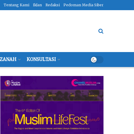
Tentang Kami
Iklan
Redaksi
Pedoman Media Siber
ZANAH
KONSULTASI