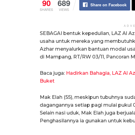
90
689
Share on Facebook
SHARES
VIEWS
ADV
SEBAGAI bentuk kepedulian, LAZ Al A
usaha untuk mereka yang membutuhkan. 
Azhar menyalurkan bantuan modal usa
di Mampang, RT/RW 03/11, Pancoran M
Baca juga:
Hadirkan Bahagia, LAZ Al A
Buket
Mak Elah (55), meskipun tubuhnya sud
dagangannya setiap pagi mulai pukul 0
Selain nasi uduk, Mak Elah juga berju
Penghasilannya ia gunakan untuk kebut