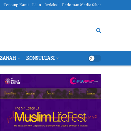
Tentang Kami
Iklan
Redaksi
Pedoman Media Siber
ZANAH
KONSULTASI