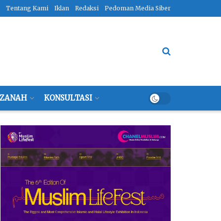
Tentang Kami
Iklan
Redaksi
Pedoman Media Siber
ZANAH
KONSULTASI