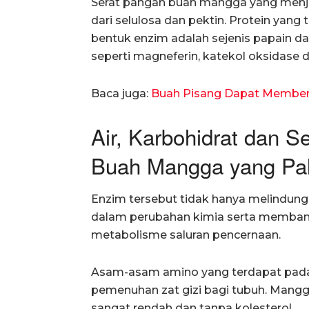
Serat pangan buah mangga yang menjadi
dari selulosa dan pektin. Protein ya
bentuk enzim adalah sejenis papain da
seperti magneferin, katekol oksidase d
Baca juga:
Buah Pisang Dapat Memberi
Air, Karbohidrat dan 
Buah Mangga yang Pal
Enzim tersebut tidak hanya melindung
dalam perubahan kimia serta memban
metabolisme saluran pencernaan.
Asam-asam amino yang terdapat pad
pemenuhan zat gizi bagi tubuh. Mang
sangat rendah dan tanpa kolesterol.