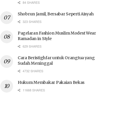
84 SHARES
Shobrun Jamil, Bersabar Seperti Aisyah
323 SHARES
Pagelaran Fashion Muslim Modest Wear
Ramadan in Style
629 SHARES
Cara Beristighfar untuk Orangtua yang
Sudah Meninggal
4732 SHARES
Hukum Membakar Pakaian Bekas
11668 SHARES