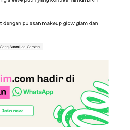
ong sleeve putih yang kontras namun bikin
uat dengan pulasan makeup glow glam dan
 Sang Suami jadi Sorotan