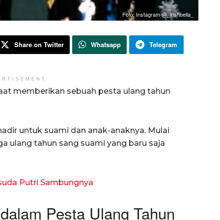
Foto: Instagram @_irishbella_
Share on Twitter
Whatsapp
Telegram
ERTISEMENT
n saat memberikan sebuah pesta ulang tahun
lu hadir untuk suami dan anak-anaknya. Mulai
ga ulang tahun sang suami yang baru saja
isuda Putri Sambungnya
a dalam Pesta Ulang Tahun