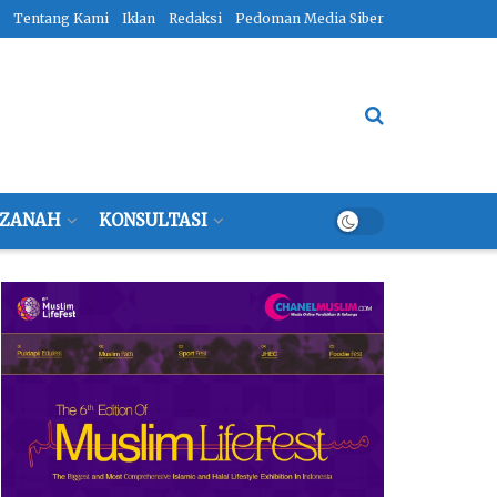
Tentang Kami
Iklan
Redaksi
Pedoman Media Siber
ZANAH
KONSULTASI