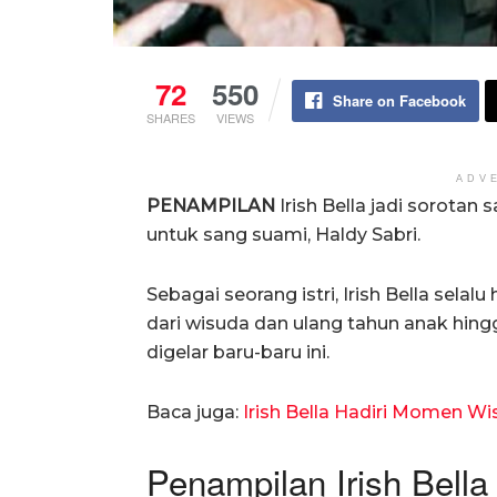
72
550
Share on Facebook
SHARES
VIEWS
ADV
PENAMPILAN
Irish Bella jadi sorota
untuk sang suami, Haldy Sabri.
Sebagai seorang istri, Irish Bella sela
dari wisuda dan ulang tahun anak hing
digelar baru-baru ini.
Baca juga:
Irish Bella Hadiri Momen W
Penampilan Irish Bell